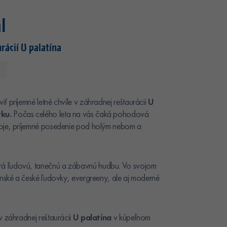
l
rácií U palatína
 príjemné letné chvíle v záhradnej reštaurácii
U
ku.
Počas celého leta na vás čaká pohodová
oje, príjemné posedenie pod holým nebom a
rá ľudovú, tanečnú a zábavnú hudbu. Vo svojom
enské a české ľudovky, evergreeny, ale aj moderné
v záhradnej reštaurácii
U palatína
v kúpeľnom