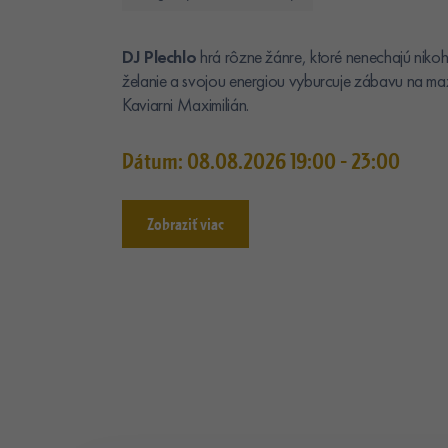
DJ Plechlo
hrá rôzne žánre, ktoré nenechajú nikoh
želanie a svojou energiou vyburcuje zábavu na ma
Kaviarni Maximilián.
Dátum: 08.08.2026 19:00 - 23:00
Zobraziť viac