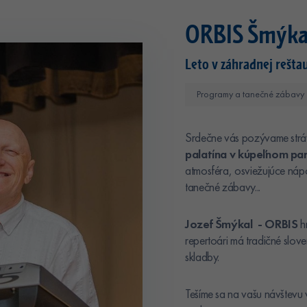
ORBIS Šmýka
Leto v záhradnej reštau
Programy a tanečné zábavy
Srdečne vás pozývame stráviť
p
alatína v kúpeľnom par
atmosféra, osviežujúce náp
tanečné zábavy...
Jozef Šmýkal - ORBIS
h
repertoári má tradičné slov
skladby.
Tešíme sa na vašu návštevu 