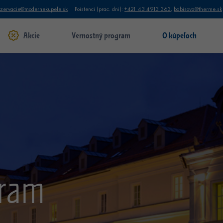
ezervacie@modernekupele.sk
Poistenci (prac. dni):
+421 43 4913 363
,
babisova@therme.sk
Akcie
Vernostný program
O kúpeľoch
gram