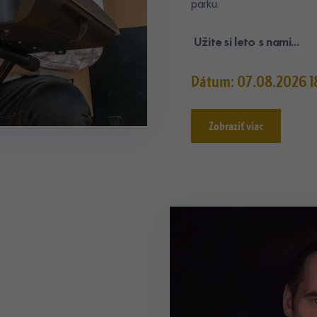
parku.
Užite si leto s nami...
Dátum: 07.08.2026 1
Zobraziť viac