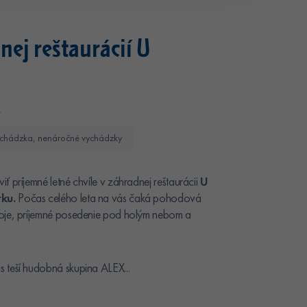
nej reštaurácií U
X
 vychádzka, nenáročné vychádzky
 príjemné letné chvíle v záhradnej reštaurácii
U
ku.
Počas celého leta na vás čaká pohodová
oje, príjemné posedenie pod holým nebom a
 teší hudobná skupina ALEX...