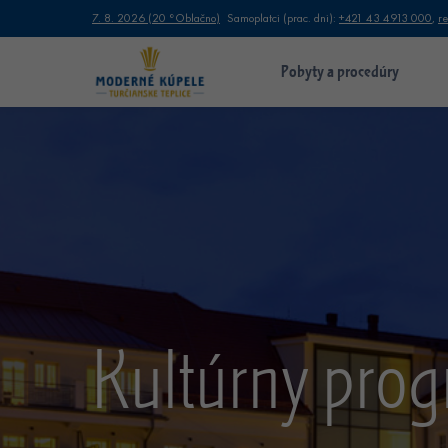
7. 8. 2026
(
20 °
Oblačno
)
Samoplatci (prac. dni):
+421 43 4913 000
,
r
Pobyty a procedúry
Kultúrny pro