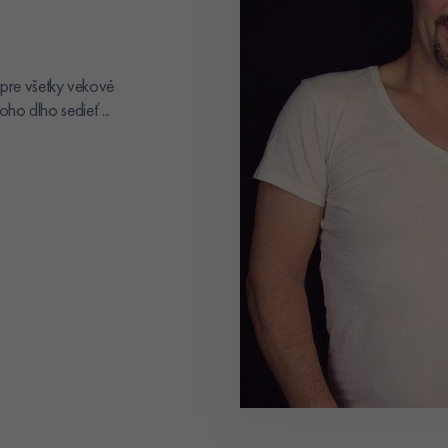
pre všetky vekové
ho dlho sedieť ...