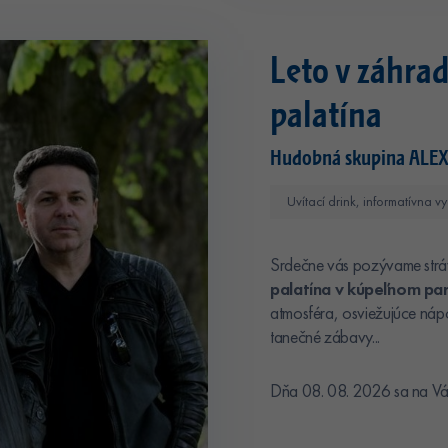
Leto v záhrad
palatína
Hudobná skupina ALE
Uvítací drink, informatívna
Srdečne vás pozývame stráviť
p
alatína v kúpeľnom par
atmosféra, osviežujúce náp
tanečné zábavy...
Dňa 08. 08. 2026 sa na Vás