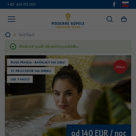
+421 434 913 000
Gold Klasik
Možnosť využiť rekreačnú poukážku.
PLNÁ PENZIA · RAŇAJKY NA IZBU
Zľava
21 PROCEDÚR NA MIERU
OD 7 NOCÍ
od 140 EUR / noc