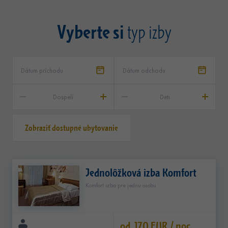
Vyberte si
typ izby
Dospelí
Deti
Zobraziť dostupné ubytovanie
Jednolôžková izba Komfort
Komfort izba pre jednu osobu
od 170 EUR / noc