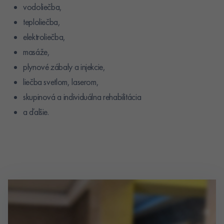
vodoliečba,
teploliečba,
elektroliečba,
masáže,
plynové zábaly a injekcie,
liečba svetlom, laserom,
skupinová a individuálna rehabilitácia
a ďalšie.