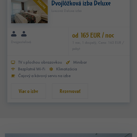
Dvojlôžková izba Deluxe
DELUXE
Luxusná Deluxe izba
od 165 EUR / noc
Dvojposteľová
1 noc, 1 dospelý, Cena: 165 EUR /
pobyt
TV s plochou obrazovkou
Minibar
Bezplatné Wi-Fi
Klimatizácia
Čajový a kávový servis na izbe
Rezervovať