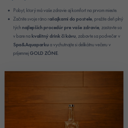
Pobyt, ktorý má vaše zdravie aj komfort na prvom mieste.
Začnite svoje ráno r
aňajkami do postele
, prežite deň plný
tých
najlepších procedúr
pre vaše zdravie
, zastavte sa
v bare na
kvalitný drink či kávu
, zabavte sa podvečer v
Spa&Aquaparku
a vychutnajte si delikátnu večeru v
príjemnej
GOLD ZÓNE
.