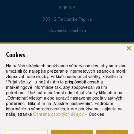
SNP 519
039 12 Turčianske Teplice
Slovenská republika
Informácie a rezervácie pobytov:
Cookies
tel. samoplatci:
+421-43-4913 000
Na našich stránkach používame súbory cookies, aby sme vám
umožnili čo najlepšie prezeranie internetových stránok a mohli
tel. poistenci:
+421-43-4913 363
zlepšovať naše služby. Pokiaľ chcete prijať všetky, kliknite na
"Prijať všetky", umožní nám to prispôsobiť obsah a
marketingové informácie tak, aby zodpovedali vašim
recepcia:
+421 43 4913 430
potrebám. Tiež máte možnosť odmietnuť všetky kliknutím na
„Odmietnuť všetky“ alebo upraviť nastavenie podľa vlastných
e-mail:
rezervacie@modernekupele.sk
preferencií kliknutím na „Vlastné nastavenie“. Podrobné
informácie o súboroch cookies, ktoré používame, nájdete na
našej stránke
Ochrana osobných údajov
– Cookies.
© 2021