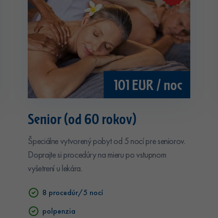
101 EUR / noc
Senior (od 60 rokov)
Špeciálne vytvorený pobyt od 5 nocí pre seniorov.
Doprajte si procedúry na mieru po vstupnom
vyšetrení u lekára.
8 procedúr/5 nocí
polpenzia