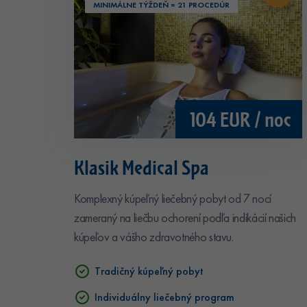
MINIMÁLNE TÝŽDEŇ = 21 PROCEDÚR
104 EUR / noc
Klasik Medical Spa
Komplexný kúpeľný liečebný pobyt od 7 nocí
zameraný na liečbu ochorení podľa indikácií našich
kúpeľov a vášho zdravotného stavu.
Tradičný kúpeľný pobyt
Individuálny liečebný program