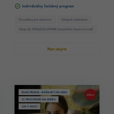
Individuálny liečebný program
Procedúry pre seniorov
Vstupné vyšetrenie
Vstup do SPA&AQUAPARK (nezahŕňa Saunový svet)
Mám záujem
PLNÁ PENZIA · RAŇAJKY NA IZBU
Zľava
21 PROCEDÚR NA MIERU
OD 7 NOCÍ