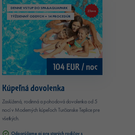
DENNE VSTUP DO SPA&AQUAPARK
Zľava
TÝŽDENNÝ ODDYCH = 14 PROCEDÚR
104 EUR / noc
Kúpeľná dovolenka
Zaslúžená, rodinná a pohodová dovolenka od 5
nocí v Moderných kúpeľoch Turčianske Teplice pre
všetkých.
Odporúčame aj pre starých rodičov s