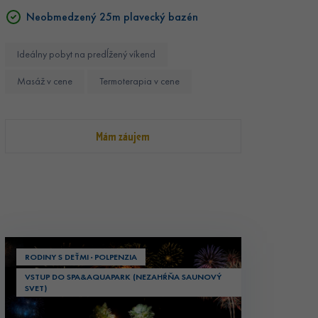
Neobmedzený 25m plavecký bazén
Ideálny pobyt na predĺžený víkend
Masáž v cene
Termoterapia v cene
Mám záujem
RODINY S DEŤMI · POLPENZIA
VSTUP DO SPA&AQUAPARK (NEZAHŔŇA SAUNOVÝ
SVET)