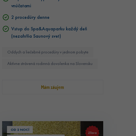
vnúčatami
2 procedúry denne
Vstup do Spa&Aquaparku každý deň
(nezahŕňa Saunový svet)
Oddych a liečebné procedúry v jednom pobyte
Aktívne strávená rodinná dovolenka na Slovensku
Mám záujem
OD 2 NOCÍ
Zľava