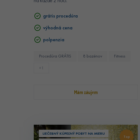
na každé 2 noci.
grátis procedúra
výhodná cena
polpenzia
Procedúra GRÁTIS
8 bazénov
Fitness
+1
Mám záujem
LIEČEBNÝ KÚPEĽNÝ POBYT NA MIERU
Top