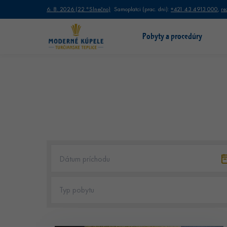
6. 8. 2026
(
22 °
Slnečno
)
Samoplatci (prac. dni):
+421 43 4913 000
,
re
Pobyty a procedúry
Typ pobytu