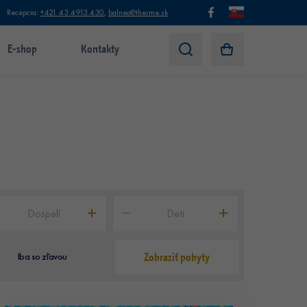
Recepcia:
+421 43 4913 430
,
balneo@therme.sk
E-shop
Kontakty
Dospelí
Deti
Zobraziť pobyty
Iba so zľavou