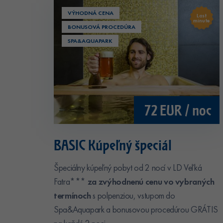
VÝHODNÁ CENA
Last
minute
BONUSOVÁ PROCEDÚRA
SPA&AQUAPARK
72 EUR / noc
BASIC Kúpeľný špeciál
Špeciálny kúpeľný pobyt od 2 nocí v LD Veľká
Fatra***
za zvýhodnenú cenu vo vybraných
termínoch
s polpenziou, vstupom do
Spa&Aquapark a bonusovou procedúrou GRÁTIS