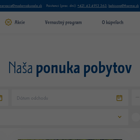
zervacie@modernekupele.sk
Poistenci (prac. dni):
+421 43 4913 363
,
babisova@therme.sk
Akcie
Vernostný program
O kúpeľoch
ponuka pobytov
Naša