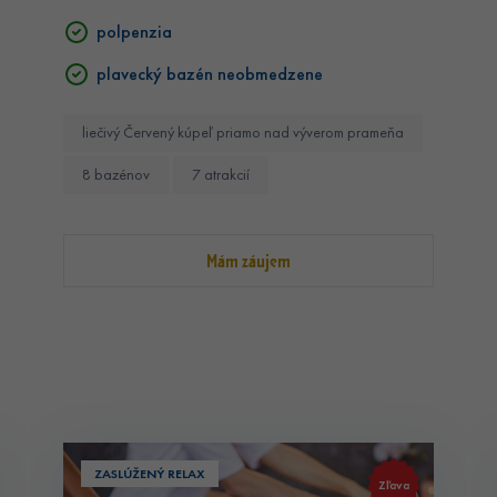
polpenzia
plavecký bazén neobmedzene
liečivý Červený kúpeľ priamo nad výverom prameňa
8 bazénov
7 atrakcií
Mám záujem
ZASLÚŽENÝ RELAX
Zľava