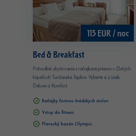
113 EUR / noc
Bed & Breakfast
Pohodlné ubytovanie s raňajkami priamo v Zlatých
kúpeľoch Turčianske Teplice. Vyberte si z izieb
Deluxe a Komfort.
Raňajky formou švédskych stolov
Vstup do fitness
Plavecký bazén Olympic