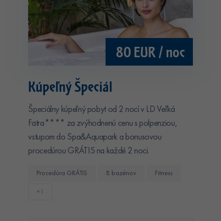
80 EUR / noc
Kúpeľný Špeciál
Špeciálny kúpeľný pobyt od 2 nocí v LD Veľká
Fatra**** za zvýhodnenú cenu s polpenziou,
vstupom do Spa&Aquapark a bonusovou
procedúrou GRÁTIS na každé 2 noci.
Procedúra GRÁTIS
8 bazénov
Fitness
+1