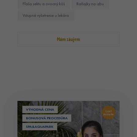
Fľaša sektu a ovocný kôš
Raňajky na izbu
Vstupné vyšetrenie u lekára
Mám záujem
VÝHODNÁ CENA
Last
minute
BONUSOVÁ PROCEDÚRA
SPA&AQUAPARK