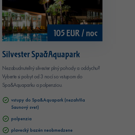
105 EUR / noc
Silvester Spa&Aquapark
Nezabudnuteľný silvester plný pohody a oddychu?
Vyberte si pobyt od 3 nocí so vstupom do
Spa&Aquaparku a polpenziou.
vstupy do Spa&Aquapark (nezahŕňa
Saunový svet)
polpenzia
plavecký bazén neobmedzene