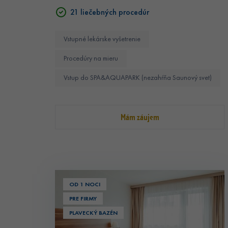
21 liečebných procedúr
Vstupné lekárske vyšetrenie
Procedúry na mieru
Vstup do SPA&AQUAPARK (nezahŕňa Saunový svet)
Mám záujem
OD 1 NOCI
PRE FIRMY
PLAVECKÝ BAZÉN