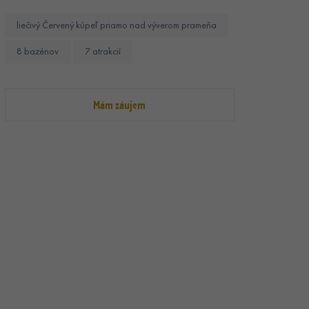
liečivý Červený kúpeľ priamo nad výverom prameňa
8 bazénov
7 atrakcií
Mám záujem