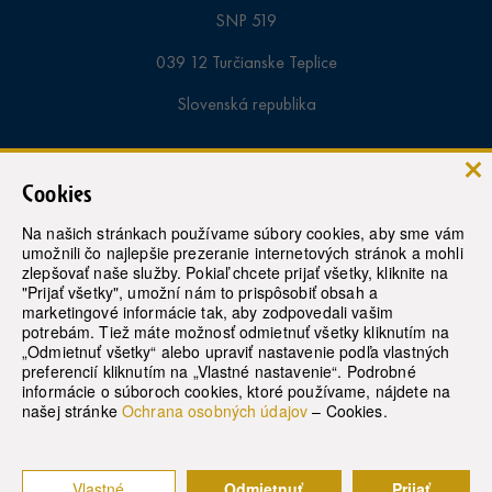
SNP 519
039 12 Turčianske Teplice
Slovenská republika
Informácie a rezervácie pobytov:
Cookies
tel. samoplatci:
+421-43-4913 000
Na našich stránkach používame súbory cookies, aby sme vám
umožnili čo najlepšie prezeranie internetových stránok a mohli
tel. poistenci:
+421-43-4913 363
zlepšovať naše služby. Pokiaľ chcete prijať všetky, kliknite na
"Prijať všetky", umožní nám to prispôsobiť obsah a
marketingové informácie tak, aby zodpovedali vašim
recepcia:
+421 43 4913 430
potrebám. Tiež máte možnosť odmietnuť všetky kliknutím na
„Odmietnuť všetky“ alebo upraviť nastavenie podľa vlastných
e-mail:
rezervacie@modernekupele.sk
preferencií kliknutím na „Vlastné nastavenie“. Podrobné
informácie o súboroch cookies, ktoré používame, nájdete na
našej stránke
Ochrana osobných údajov
– Cookies.
© 2021
Slovenské liečebné kúpele
Turčianske Teplice, a.s.
Vlastné
Odmietnuť
Prijať