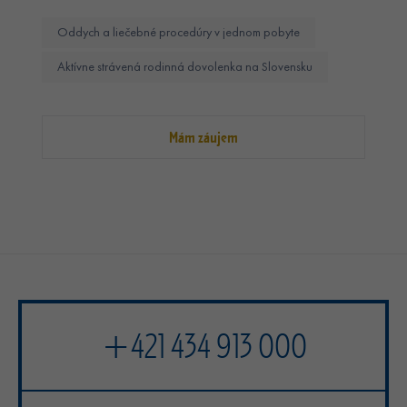
Oddych a liečebné procedúry v jednom pobyte
Aktívne strávená rodinná dovolenka na Slovensku
Mám záujem
+421 434 913 000