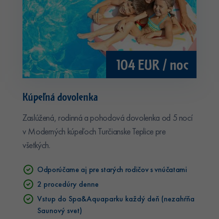
104 EUR / noc
Kúpeľná dovolenka
Zaslúžená, rodinná a pohodová dovolenka od 5 nocí
v Moderných kúpeľoch Turčianske Teplice pre
všetkých.
Odporúčame aj pre starých rodičov s vnúčatami
2 procedúry denne
Vstup do Spa&Aquaparku každý deň (nezahŕňa
Saunový svet)