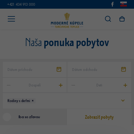
+421 434 913 000
ponuka pobytov
Naša
Dospelí
Deti
Rodiny s deťmi
×
Zobraziť pobyty
Iba so zľavou