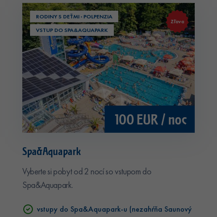
RODINY S DEŤMI · POLPENZIA
Zľava
VSTUP DO SPA&AQUAPARK
100 EUR / noc
Spa&Aquapark
Vyberte si pobyt od 2 nocí so vstupom do
Spa&Aquapark.
vstupy do Spa&Aquapark-u (nezahŕňa Saunový