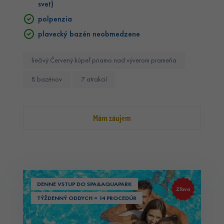
svet)
polpenzia
plavecký bazén neobmedzene
liečivý Červený kúpeľ priamo nad výverom prameňa
8 bazénov
7 atrakcií
Mám záujem
DENNE VSTUP DO SPA&AQUAPARK
Zľava
TÝŽDENNÝ ODDYCH = 14 PROCEDÚR