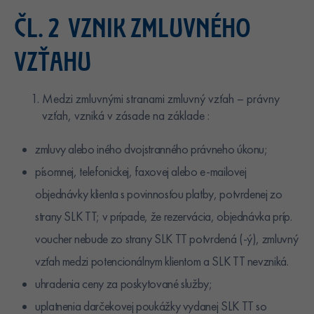
ČL. 2 VZNIK ZMLUVNÉHO
VZŤAHU
Medzi zmluvnými stranami zmluvný vzťah – právny
vzťah, vzniká v zásade na základe :
zmluvy alebo iného dvojstranného právneho úkonu;
písomnej, telefonickej, faxovej alebo e-mailovej
objednávky klienta s povinnosťou platby, potvrdenej zo
strany SLK TT; v prípade, že rezervácia, objednávka príp.
voucher nebude zo strany SLK TT potvrdená (-ý), zmluvný
vzťah medzi potencionálnym klientom a SLK TT nevzniká.
uhradenia ceny za poskytované služby;
uplatnenia darčekovej poukážky vydanej SLK TT so