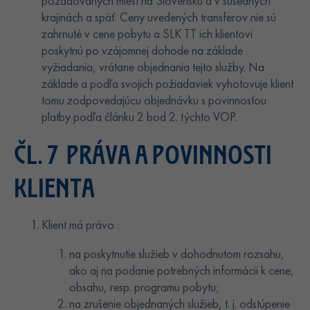
požadovaných miest na Slovensku a v susedných
krajinách a späť. Ceny uvedených transferov nie sú
zahrnuté v cene pobytu a SLK TT ich klientovi
poskytnú po vzájomnej dohode na základe
vyžiadania, vrátane objednania tejto služby. Na
základe a podľa svojich požiadaviek vyhotovuje klient
tomu zodpovedajúcu objednávku s povinnosťou
platby podľa článku 2 bod 2. týchto VOP.
ČL. 7 PRÁVA A POVINNOSTI
KLIENTA
Klient má právo :
na poskytnutie služieb v dohodnutom rozsahu,
ako aj na podanie potrebných informácii k cene,
obsahu, resp. programu pobytu;
na zrušenie objednaných služieb, t. j. odstúpenie