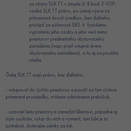
zo strany SLK TT v zmysle čl. 8 bod. 2 VOP;
vzniká SLK TT právo, po ústnej výzve za
prítomnosti dvoch svedkov, bez ďalšieho,
pristúpiť za súčinnosti SBS k fyzickému
vyprataniu jeho osoby a jeho vecí mimo
priestorov predmetného ubytovacieho
zariadenia (napr. pred vstupné dvere
ubytovacieho zariadenia), a to aj za použitia
násilia.
Ďalej SLK TT majú právo, bez ďalšieho,
- vstupovať do týchto priestorov a použiť za tým účelom
primerané prostriedky, vrátane odstránenia prekážok,
- uzavrieť tieto priestory a zamedziť klientovi, prípadne aj
iným osobám, vstup do nich a vymeniť, tam kde je to
potrebné, doterajšie zámky za iné,