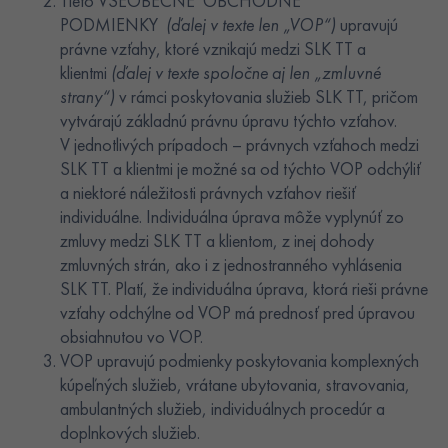
Tieto VŠEOBECNÉ OBCHODNÉ
PODMIENKY
(ďalej v texte len „VOP“)
upravujú
právne vzťahy, ktoré vznikajú medzi SLK TT a
klientmi
(ďalej v texte spoločne aj len „zmluvné
strany“)
v rámci poskytovania služieb SLK TT, pričom
vytvárajú základnú právnu úpravu týchto vzťahov.
V jednotlivých prípadoch – právnych vzťahoch medzi
SLK TT a klientmi je možné sa od týchto VOP odchýliť
a niektoré náležitosti právnych vzťahov riešiť
individuálne. Individuálna úprava môže vyplynúť zo
zmluvy medzi SLK TT a klientom, z inej dohody
zmluvných strán, ako i z jednostranného vyhlásenia
SLK TT. Platí, že individuálna úprava, ktorá rieši právne
vzťahy odchýlne od VOP má prednosť pred úpravou
obsiahnutou vo VOP.
VOP upravujú podmienky poskytovania komplexných
kúpeľných služieb, vrátane ubytovania, stravovania,
ambulantných služieb, individuálnych procedúr a
doplnkových služieb.