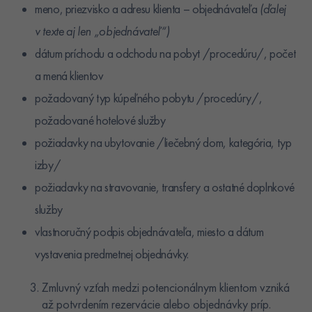
meno, priezvisko a adresu klienta – objednávateľa
(ďalej
v texte aj len „objednávateľ“)
dátum príchodu a odchodu na pobyt /procedúru/, počet
a mená klientov
požadovaný typ kúpeľného pobytu /procedúry/,
požadované hotelové služby
požiadavky na ubytovanie /liečebný dom, kategória, typ
izby/
požiadavky na stravovanie, transfery a ostatné doplnkové
služby
vlastnoručný podpis objednávateľa, miesto a dátum
vystavenia predmetnej objednávky.
Zmluvný vzťah medzi potencionálnym klientom vzniká
až potvrdením rezervácie alebo objednávky príp.