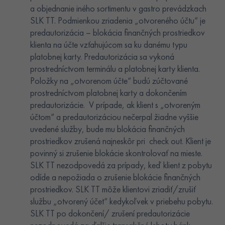
a objednanie iného sortimentu v gastro prevádzkach
SLK TT. Podmienkou zriadenia „otvoreného účtu“ je
predautorizácia – blokácia finančných prostriedkov
klienta na účte vzťahujúcom sa ku danému typu
platobnej karty. Predautorizácia sa vykoná
prostredníctvom terminálu a platobnej karty klienta.
Položky na „otvorenom účte“ budú zúčtované
prostredníctvom platobnej karty a dokončením
predautorizácie. V prípade, ak klient s „otvoreným
účtom“ a predautorizáciou nečerpal žiadne vyššie
uvedené služby, bude mu blokácia finančných
prostriedkov zrušená najneskôr pri check out. Klient je
povinný si zrušenie blokácie skontrolovať na mieste.
SLK TT nezodpovedá za prípady, keď klient z pobytu
odíde a nepožiada o zrušenie blokácie finančných
prostriedkov. SLK TT môže klientovi zriadiť/zrušiť
službu „otvorený účet“ kedykoľvek v priebehu pobytu.
SLK TT po dokončení/ zrušení predautorizácie