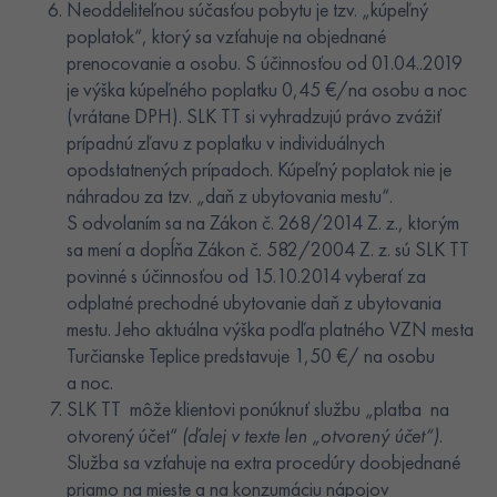
Neoddeliteľnou súčasťou pobytu je tzv. „kúpeľný
poplatok“, ktorý sa vzťahuje na objednané
prenocovanie a osobu. S účinnosťou od 01.04..2019
je výška kúpeľného poplatku 0,45 €/na osobu a noc
(vrátane DPH). SLK TT si vyhradzujú právo zvážiť
prípadnú zľavu z poplatku v individuálnych
opodstatnených prípadoch. Kúpeľný poplatok nie je
náhradou za tzv. „daň z ubytovania mestu“.
S odvolaním sa na Zákon č. 268/2014 Z. z., ktorým
sa mení a dopĺňa Zákon č. 582/2004 Z. z. sú SLK TT
povinné s účinnosťou od 15.10.2014 vyberať za
odplatné prechodné ubytovanie daň z ubytovania
mestu. Jeho aktuálna výška podľa platného VZN mesta
Turčianske Teplice predstavuje 1,50 €/ na osobu
a noc.
SLK TT môže klientovi ponúknuť službu „platba na
otvorený účet“
(ďalej v texte len „otvorený účet“)
.
Služba sa vzťahuje na extra procedúry doobjednané
priamo na mieste a na konzumáciu nápojov