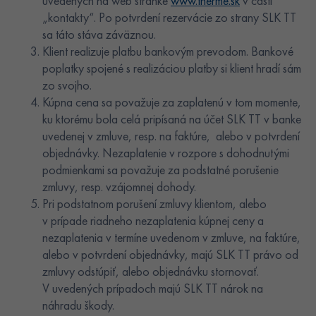
uvedených na web stránke
www.therme.sk
v časti
„kontakty“. Po potvrdení rezervácie zo strany SLK TT
sa táto stáva záväznou.
Klient realizuje platbu bankovým prevodom. Bankové
poplatky spojené s realizáciou platby si klient hradí sám
zo svojho.
Kúpna cena sa považuje za zaplatenú v tom momente,
ku ktorému bola celá pripísaná na účet SLK TT v banke
uvedenej v zmluve, resp. na faktúre, alebo v potvrdení
objednávky. Nezaplatenie v rozpore s dohodnutými
podmienkami sa považuje za podstatné porušenie
zmluvy, resp. vzájomnej dohody.
Pri podstatnom porušení zmluvy klientom, alebo
v prípade riadneho nezaplatenia kúpnej ceny a
nezaplatenia v termíne uvedenom v zmluve, na faktúre,
alebo v potvrdení objednávky, majú SLK TT právo od
zmluvy odstúpiť, alebo objednávku stornovať.
V uvedených prípadoch majú SLK TT nárok na
náhradu škody.