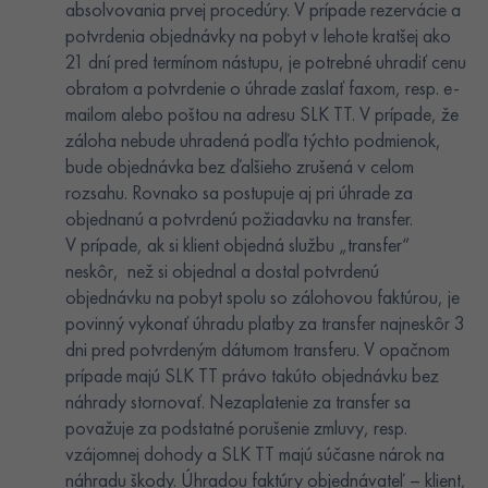
absolvovania prvej procedúry. V prípade rezervácie a
potvrdenia objednávky na pobyt v lehote kratšej ako
21 dní pred termínom nástupu, je potrebné uhradiť cenu
obratom a potvrdenie o úhrade zaslať faxom, resp. e-
mailom alebo poštou na adresu SLK TT. V prípade, že
záloha nebude uhradená podľa týchto podmienok,
bude objednávka bez ďalšieho zrušená v celom
rozsahu. Rovnako sa postupuje aj pri úhrade za
objednanú a potvrdenú požiadavku na transfer.
V prípade, ak si klient objedná službu „transfer“
neskôr, než si objednal a dostal potvrdenú
objednávku na pobyt spolu so zálohovou faktúrou, je
povinný vykonať úhradu platby za transfer najneskôr 3
dni pred potvrdeným dátumom transferu. V opačnom
prípade majú SLK TT právo takúto objednávku bez
náhrady stornovať. Nezaplatenie za transfer sa
považuje za podstatné porušenie zmluvy, resp.
vzájomnej dohody a SLK TT majú súčasne nárok na
náhradu škody. Úhradou faktúry objednávateľ – klient,