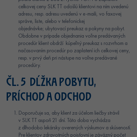
celkovej ceny SLK TT odošlú klientovi na ním uvedenú
adresu, resp. adresu uvedenú v e-maili, vo faxovej
správe, liste, alebo v telefonickej
objednávke; ubytovací preukaz a pokyny na pobyt.
Obdobne v prípade objednania voľne predávaných
procedúr klient obdrží kúpeľný preukaz s rozvrhom a
načasovaním procedúr po zaplatení ich celkovej ceny,
resp. v prvý deň pri nástupe na voľne predávané
procedúry.
ČL. 5 DĹŽKA POBYTU,
PRÍCHOD A ODCHOD
Doporučuje sa, aby klient za účelom liečby strávil
v SLK TT aspoň 21 dní. Táto doba vychádza
z dlhodobo lekársky overených výskumov a skúseností.
Pre klientov zdravotných poisťovní je záväzný počet