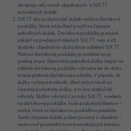
akceptuje celý rozsah objednaných a SLK TT
potvrdených služieb.
SLK TT ako poskytovateľ služieb vydáva darčekové
poukážky, ktoré môže klient použiť na čerpanie
jednotlivých služieb. Darčekové poukážky je možné
zakúpiť na predajných miestach SLK TT, resp. si ich
dodávku objednať na obchodnom oddelení SLK TT.
Platnosť darčekovej poukážky je uvedená na jej
prednej strane. Klient môže jednotlivé služby čerpať na
základe darčekovej poukážky výhradne len do doby
trvania platnosti darčekovej poukážky. V prípade, že
služby vyčerpané nebudú, klient stráca nárok na
čerpanie poskytnutej služby, a to bez akejkoľvek
náhrady. Služba vybraná z ponuky SLK TT, uvedená
na darčekovej poukážke, bude poskytnutá klientovi –
osobe, ktorá sa darčekovou poukážkou preukáže.
Termín čerpania služieb je klient povinný si objednať –
rezervovať prostredníctvom komunikačných kanálov