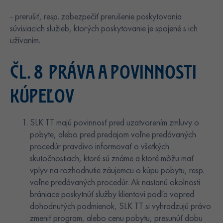
- prerušiť, resp. zabezpečiť prerušenie poskytovania
súvisiacich služieb, ktorých poskytovanie je spojené s ich
užívaním.
ČL. 8 PRÁVA A POVINNOSTI
KÚPEĽOV
SLK TT majú povinnosť pred uzatvorením zmluvy o
pobyte, alebo pred predajom voľne predávaných
procedúr pravdivo informovať o všetkých
skutočnostiach, ktoré sú známe a ktoré môžu mať
vplyv na rozhodnutie záujemcu o kúpu pobytu, resp.
voľne predávaných procedúr. Ak nastanú okolnosti
brániace poskytnúť služby klientovi podľa vopred
dohodnutých podmienok, SLK TT si vyhradzujú právo
zmeniť program, alebo cenu pobytu, presunúť dobu