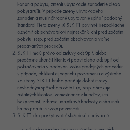
konania pobytu, zmeniť ubytovacie zariadenie alebo
pobyt zrušiť. V prípade zmeny ubytovacieho
zariadenia musí náhradné ubytovanie spĺňať podobný
štandard. Tieto zmeny sú SLK TT povinné bezodkladne
oznámiť objednávateľovi najneskôr 3 dni pred začatím
pobytu, resp. pred začatím absolvovania voľne
predávaných procedúr.
SLK TT majú právo od zmluvy odstúpiť, alebo
predčasne ukončiť klientovi pobyt alebo odstúpiť od
pokračovania v podávaní voľne predajných procedúr
v prípade, ak klient aj napriek upozorneniu a výstrahe
zo strany SLK TT hrubo porušuje dobré mravy,
nevhodným spôsobom obťažuje, resp. ohrozuje
ostatných klientov, zamestnancov kúpeľov, ich
bezpečnosť, zdravie, majetkové hodnoty alebo inak
hrubo porušuje svoje povinnosti.
SLK TT ako poskytovateľ služieb sú oprávnené:
výhradne a jednostranne pristúpiť ku zmene týchto