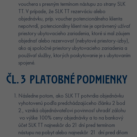
vouchera s presným termínom nástupu zo strany SLK
TT. V prípade, že SLK TT rezerváciu alebo
objednávku, príp. voucher potencionálneho klienta
nepotvrdí, potencionálny klient nie je oprávnený užívať
priestory ubytovacieho zariadenia, ktoré si mal záujem
objednať alebo rezervovať (nebytové priestory-izby),
ako aj spoločné priestory ubytovacieho zariadenia a
používať služby, ktorých poskytovanie je s ubytovaním
spojené.
ČL. 3 PLATOBNÉ PODMIENKY
Následne potom, ako SLK TT potvrdia objednávku
vyhotovenú podľa predchádzajúceho článku 2 bod
2., vzniká objednávateľovi povinnosť uhradiť zálohu
vo výške 100% ceny objednávky a to na bankový
účet SLK TT najneskôr do 21 dní pred termínom
nástupu na pobyt alebo najneskôr 21 dní pred dňom