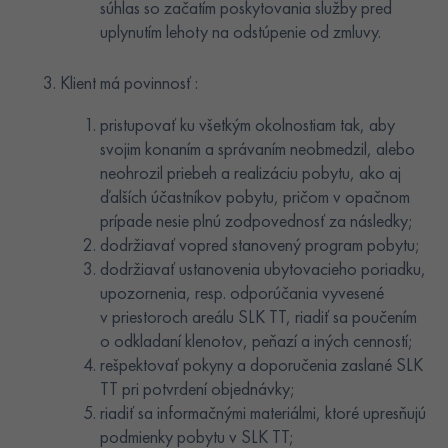
súhlas so začatím poskytovania služby pred
uplynutím lehoty na odstúpenie od zmluvy.
Klient má povinnosť :
pristupovať ku všetkým okolnostiam tak, aby
svojim konaním a správaním neobmedzil, alebo
neohrozil priebeh a realizáciu pobytu, ako aj
ďalších účastníkov pobytu, pričom v opačnom
prípade nesie plnú zodpovednosť za následky;
dodržiavať vopred stanovený program pobytu;
dodržiavať ustanovenia ubytovacieho poriadku,
upozornenia, resp. odporúčania vyvesené
v priestoroch areálu SLK TT, riadiť sa poučením
o odkladaní klenotov, peňazí a iných cenností;
rešpektovať pokyny a doporučenia zaslané SLK
TT pri potvrdení objednávky;
riadiť sa informačnými materiálmi, ktoré upresňujú
podmienky pobytu v SLK TT;