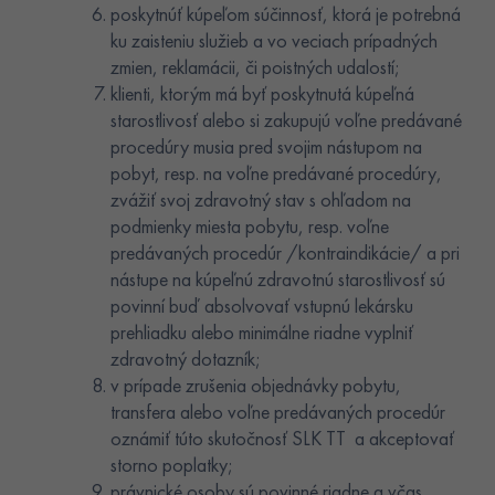
poskytnúť kúpeľom súčinnosť, ktorá je potrebná
ku zaisteniu služieb a vo veciach prípadných
zmien, reklamácii, či poistných udalostí;
klienti, ktorým má byť poskytnutá kúpeľná
starostlivosť alebo si zakupujú voľne predávané
procedúry musia pred svojim nástupom na
pobyt, resp. na voľne predávané procedúry,
zvážiť svoj zdravotný stav s ohľadom na
podmienky miesta pobytu, resp. voľne
predávaných procedúr /kontraindikácie/ a pri
nástupe na kúpeľnú zdravotnú starostlivosť sú
povinní buď absolvovať vstupnú lekársku
prehliadku alebo minimálne riadne vyplniť
zdravotný dotazník;
v prípade zrušenia objednávky pobytu,
transfera alebo voľne predávaných procedúr
oznámiť túto skutočnosť SLK TT a akceptovať
storno poplatky;
právnické osoby sú povinné riadne a včas