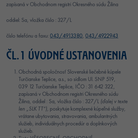
zapísaná v Obchodnom registri Okresného súdu Žilina
oddiel: Sa, vložka číslo : 327/L
číslo telefónu a faxu:
043/4913380
,
043/4922943
ČL. 1 ÚVODNÉ USTANOVENIA
Obchodná spoločnosť Slovenské liečebné kúpele
Turčianske Teplice, a.s., so sídlom Ul. SNP 519,
039 12 Turčianske Teplice, IČO : 31 642 322,
zapísaná v Obchodnom registri Okresného súdu
Žilina, oddiel : Sa, vložka číslo : 327/L
(ďalej v texte
len „SLK TT“)
, poskytuje komplexné kúpeľné služby,
vrátane ubytovania, stravovania, ambulantných
služieb, individuálnych procedúr a doplnkových
služieb.