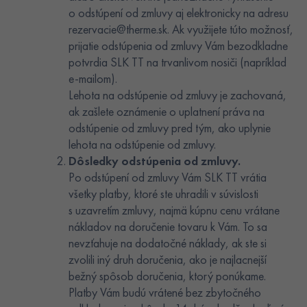
o odstúpení od zmluvy aj elektronicky na adresu
rezervacie@therme.sk. Ak využijete túto možnosť,
prijatie odstúpenia od zmluvy Vám bezodkladne
potvrdia SLK TT na trvanlivom nosiči (napríklad
e-mailom).
Lehota na odstúpenie od zmluvy je zachovaná,
ak zašlete oznámenie o uplatnení práva na
odstúpenie od zmluvy pred tým, ako uplynie
lehota na odstúpenie od zmluvy.
Dôsledky odstúpenia od zmluvy.
Po odstúpení od zmluvy Vám SLK TT vrátia
všetky platby, ktoré ste uhradili v súvislosti
s uzavretím zmluvy, najmä kúpnu cenu vrátane
nákladov na doručenie tovaru k Vám. To sa
nevzťahuje na dodatočné náklady, ak ste si
zvolili iný druh doručenia, ako je najlacnejší
bežný spôsob doručenia, ktorý ponúkame.
Platby Vám budú vrátené bez zbytočného