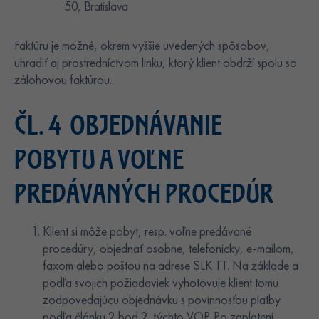
50, Bratislava
Faktúru je možné, okrem vyššie uvedených spôsobov,
uhradiť aj prostredníctvom linku, ktorý klient obdrží spolu so
zálohovou faktúrou.
ČL. 4 OBJEDNÁVANIE
POBYTU A VOĽNE
PREDÁVANÝCH PROCEDÚR
Klient si môže pobyt, resp. voľne predávané
procedúry, objednať osobne, telefonicky, e-mailom,
faxom alebo poštou na adrese SLK TT. Na základe a
podľa svojich požiadaviek vyhotovuje klient tomu
zodpovedajúcu objednávku s povinnosťou platby
podľa článku 2 bod 2. týchto VOP. Po zaplatení