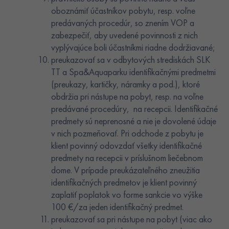
oboznámiť účastníkov pobytu, resp. voľne
predávaných procedúr, so znením VOP a
zabezpečiť, aby uvedené povinnosti z nich
vyplývajúce boli účastníkmi riadne dodržiavané;
preukazovať sa v odbytových strediskách SLK
TT a Spa&Aquaparku identifikačnými predmetmi
(preukazy, kartičky, náramky a pod.), ktoré
obdržia pri nástupe na pobyt, resp. na voľne
predávané procedúry, na recepcii. Identifikačné
predmety sú neprenosné a nie je dovolené údaje
v nich pozmeňovať. Pri odchode z pobytu je
klient povinný odovzdať všetky identifikačné
predmety na recepcii v príslušnom liečebnom
dome. V prípade preukázateľného zneužitia
identifikačných predmetov je klient povinný
zaplatiť poplatok vo forme sankcie vo výške
100 €/za jeden identifikačný predmet.
preukazovať sa pri nástupe na pobyt (viac ako