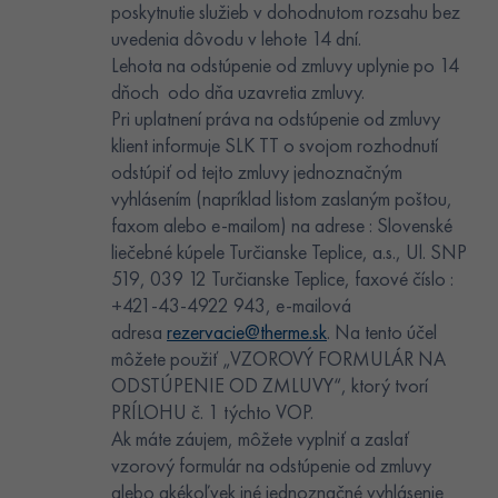
poskytnutie služieb v dohodnutom rozsahu bez
uvedenia dôvodu v lehote 14 dní.
Lehota na odstúpenie od zmluvy uplynie po 14
dňoch odo dňa uzavretia zmluvy.
Pri uplatnení práva na odstúpenie od zmluvy
klient informuje SLK TT o svojom rozhodnutí
odstúpiť od tejto zmluvy jednoznačným
vyhlásením (napríklad listom zaslaným poštou,
faxom alebo e-mailom) na adrese : Slovenské
liečebné kúpele Turčianske Teplice, a.s., Ul. SNP
519, 039 12 Turčianske Teplice, faxové číslo :
+421-43-4922 943, e-mailová
adresa
rezervacie@therme.sk
. Na tento účel
môžete použiť „VZOROVÝ FORMULÁR NA
ODSTÚPENIE OD ZMLUVY“, ktorý tvorí
PRÍLOHU č. 1 týchto VOP.
Ak máte záujem, môžete vyplniť a zaslať
vzorový formulár na odstúpenie od zmluvy
alebo akékoľvek iné jednoznačné vyhlásenie