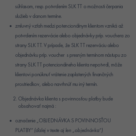
súhlasom, resp. potvrdením SLK TT o možnosti čerpania
služieb v danom termíne.
zmluvný vzťah medzi potencionálnym klientom vzniká až
potvrdením rezervácie alebo objednávky príp. vouchera zo
strany SLK TT. V prípade, že SLK TT rezerváciu alebo
objednávku príp. voucher s presným termínom nástupu zo
strany SLK TT potencionálneho klienta nepotvrdí, môže
klientovi ponúknuť vrátenie zaplatených finančných
prostriedkov, alebo navrhnúť mu iný termín.
Objednávka klienta s povinnosťou platby bude
obsahovať najmä :
označenie „OBJEDNÁVKA S POVINNOSŤOU
PLATBY“
(ďalej v texte aj len „objednávka“)