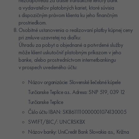
nezodpovedá za ďalšie transakčné lehoty bánk
a vydavateľov platobných kariet, ktoré súvisia
s dispozičným právom klienta ku jeho finančným
prostriedkom.
Osobitné ustanovenia o realizovaní platby kúpnej ceny
pri zmluve uzavretej na diaľku:
Úhradu za pobyt a objednané a potvrdené služby
môže klient uskutočniť platobným príkazom v jeho
banke, alebo prostredníctvom internetbankingu
v prospech uvedeného účtu:
Názov organizácie: Slovenské liečebné kúpele
Turčianske Teplice a.s.. Adresa: SNP 519, 039 12
Turčianske Teplice
Číslo účtu IBAN: SK8611110000001074130005
SWIFT/BIC/: UNCRSKBX
Názov banky: UniCredit Bank Slovakia a.s., Krížna