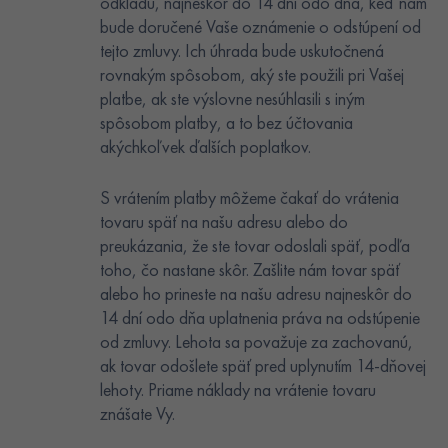
odkladu, najneskôr do 14 dní odo dňa, keď nám
bude doručené Vaše oznámenie o odstúpení od
tejto zmluvy. Ich úhrada bude uskutočnená
rovnakým spôsobom, aký ste použili pri Vašej
platbe, ak ste výslovne nesúhlasili s iným
spôsobom platby, a to bez účtovania
akýchkoľvek ďalších poplatkov.
S vrátením platby môžeme čakať do vrátenia
tovaru späť na našu adresu alebo do
preukázania, že ste tovar odoslali späť, podľa
toho, čo nastane skôr. Zašlite nám tovar späť
alebo ho prineste na našu adresu najneskôr do
14 dní odo dňa uplatnenia práva na odstúpenie
od zmluvy. Lehota sa považuje za zachovanú,
ak tovar odošlete späť pred uplynutím 14-dňovej
lehoty. Priame náklady na vrátenie tovaru
znášate Vy.