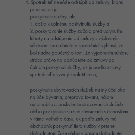
Spotrebiteľ nemôže odstúpiť od zmluvy, ktorej
predmetom je
poskytnutie služby, ak:
1. došlo k úplnému poskytnutiu služby a
2. poskytovanie služby začalo pred uplynutím
lehoty na odstúpenie od zmluvy s výslovným
súhlasom spotrebiteľa a spotrebiteľ vyhlásil, že
bol riadne poučený o tom, že vyjadrením súhlasu
stráca právo na odstúpenie od zmluvy po
úplnom poskytnutí služby, ak je podľa zmluvy
spotrebiteľ povinný zaplatiť cenu,
poskytnutie ubytovacích služieb na iný účel ako
na účel bývania, preprava tovaru, nájom
automobilov, poskytnutie stravovacích služieb
alebo poskytnutie služieb súvisiacich s činnosťami
v rámci voľného času, ak podľa zmluvy má
obchodník poskytnúť tieto služby v presne
dohodnutom čase alebo v presne dohodnutej