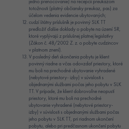
jedno prenocovanie) na recepcii preukazom
totožnosti (platný občiansky preukaz, pas) za
účelom vedenia evidencie ubytovaných;
cudzí štátny príslušník je povinný SLK TT
predložiť ďalšie doklady o pobyte na území SR,
ktoré vyplývajú z príslušnej platnej legislatívy
(Zákon č. 48/2002 Z. z. o pobyte cudzincov
v platnom znení).
V posledný deň skončenia pobytu je klient
povinný riadne a včas odovzdať priestory, ktoré
mu boli na prechodné ubytovanie vyhradené
(nebytové priestory- izby) v súvislosti s
objednanými službami počas jeho pobytu v SLK
TT. V prípade, že klient dobrovoľne neopustí
priestory, ktoré mu boli na prechodné
ubytovanie vyhradené (nebytové priestory-
izby) v súvislosti s objednanými službami počas
jeho pobytu v SLK TT, pri riadnom ukončení
pobytu, alebo pri predčasnom ukončení pobytu