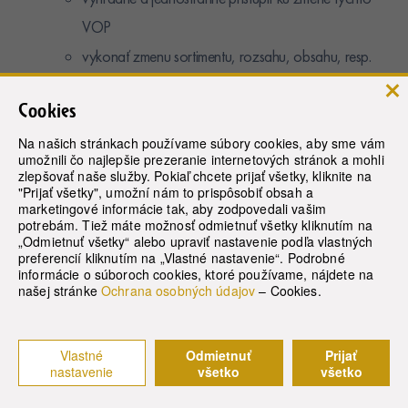
VOP
vykonať zmenu sortimentu, rozsahu, obsahu, resp.
podmienok ponúkaných služieb a produktov
Cookies
vykonať zmenu cenníka (cien produktov a služieb) a
zmenu podmienok poskytovania zazmluvnených
Na našich stránkach používame súbory cookies, aby sme vám
umožnili čo najlepšie prezeranie internetových stránok a mohli
produktov a služieb za podmienok upravených
zlepšovať naše služby. Pokiaľ chcete prijať všetky, kliknite na
"Prijať všetky", umožní nám to prispôsobiť obsah a
v týchto VOP
marketingové informácie tak, aby zodpovedali vašim
potrebám. Tiež máte možnosť odmietnuť všetky kliknutím na
inkasovať stornopoplatky vo výške a za podmienok
„Odmietnuť všetky“ alebo upraviť nastavenie podľa vlastných
preferencií kliknutím na „Vlastné nastavenie“. Podrobné
upravených v týchto VOP
informácie o súboroch cookies, ktoré používame, nájdete na
kompenzovať svoj nárok vyplývajúci zo storno
našej stránke
Ochrana osobných údajov
– Cookies.
poplatku z vykonanej úhrady klienta za objednané
služby
Vlastné
Odmietnuť
Prijať
nastavenie
všetko
všetko
neprijať a neubytovať klienta, nepotvrdiť mu
rezerváciu, objednávku príp. voucher v prípade, že