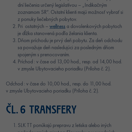
dní liečenia určený legislatívou – „Indikačným
zoznamom SR“. Ostatní klienti majú možnosť vybrať si
z ponuky liečebných pobytov.
Pri ostatných –
wellness
a dovolenkových pobytoch
je dĺžka stanovená podľa želania klienta.
Dňom príchodu je prvý deň pobytu. Za deň odchodu
sa považuje deň nasledujúci za posledným dňom
spojeným s prenocovaním.
Príchod : v čase od 13,00 hod., resp. od 14,00 hod.
v zmysle Ubytovacieho poriadku (Príloha č. 2).
Odchod : v čase do 10,00 hod., resp. do 11,00 hod.
v zmysle Ubytovacieho poriadku (Príloha č. 2).
ČL. 6 TRANSFERY
SLK TT ponúkajú prepravu z letiska alebo iných