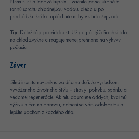
Nemusí ísť o ľadové kúpele – začnite jemne: ukončite
rannú sprchu chladnejšou vodou, alebo si po
prechádzke krátko opláchnite nohy v studenšej vode.
Tip:
Dôležitá je pravidelnosť. Už po pár týždňoch si telo
na chlad zvykne a reaguje menej prehnane na výkyvy
počasia.
Záver
Silná imunita nevznikne zo dňa na deň. Je výsledkom
vyváženého životného štýlu – stravy, pohybu, spánku a
vedomej regenerácie. Ak telu doprajete oddych, kvalitnú
výživu a čas na obnovu, odmení sa vám odolnosťou a
lepším pocitom z každého dňa.