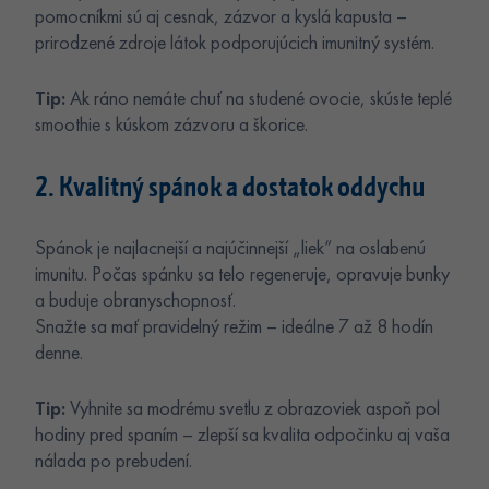
pomocníkmi sú aj cesnak, zázvor a kyslá kapusta –
prirodzené zdroje látok podporujúcich imunitný systém.
Tip:
Ak ráno nemáte chuť na studené ovocie, skúste teplé
smoothie s kúskom zázvoru a škorice.
2. Kvalitný spánok a dostatok oddychu
Spánok je najlacnejší a najúčinnejší „liek“ na oslabenú
imunitu. Počas spánku sa telo regeneruje, opravuje bunky
a buduje obranyschopnosť.
Snažte sa mať pravidelný režim – ideálne 7 až 8 hodín
denne.
Tip:
Vyhnite sa modrému svetlu z obrazoviek aspoň pol
hodiny pred spaním – zlepší sa kvalita odpočinku aj vaša
nálada po prebudení.