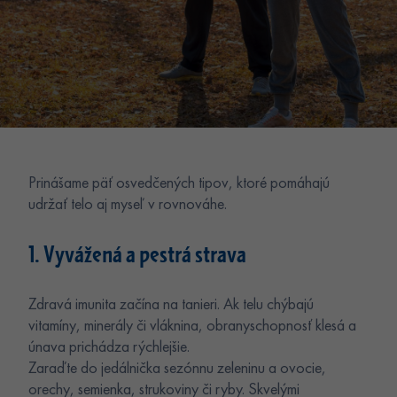
Prinášame päť osvedčených tipov, ktoré pomáhajú
udržať telo aj myseľ v rovnováhe.
1. Vyvážená a pestrá strava
Zdravá imunita začína na tanieri. Ak telu chýbajú
vitamíny, minerály či vláknina, obranyschopnosť klesá a
únava prichádza rýchlejšie.
Zaraďte do jedálnička sezónnu zeleninu a ovocie,
orechy, semienka, strukoviny či ryby. Skvelými