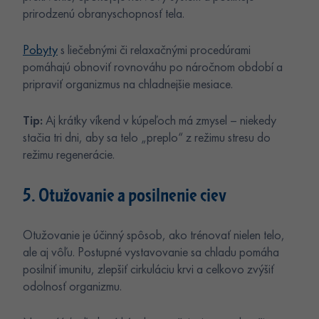
prirodzenú obranyschopnosť tela.
Pobyty
s liečebnými či relaxačnými procedúrami
pomáhajú obnoviť rovnováhu po náročnom období a
pripraviť organizmus na chladnejšie mesiace.
Tip:
Aj krátky víkend v kúpeľoch má zmysel – niekedy
stačia tri dni, aby sa telo „preplo“ z režimu stresu do
režimu regenerácie.
5. Otužovanie a posilnenie ciev
Otužovanie je účinný spôsob, ako trénovať nielen telo,
ale aj vôľu. Postupné vystavovanie sa chladu pomáha
posilniť imunitu, zlepšiť cirkuláciu krvi a celkovo zvýšiť
odolnosť organizmu.