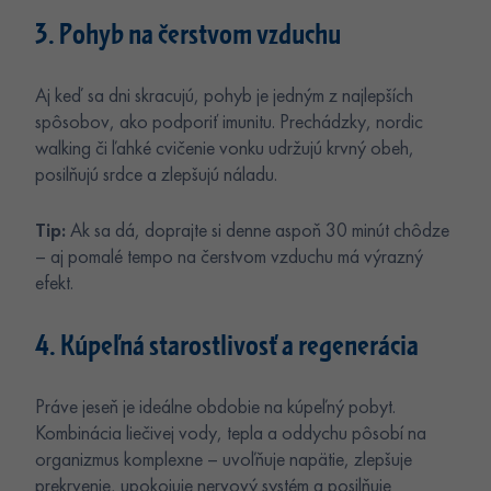
3. Pohyb na čerstvom vzduchu
Aj keď sa dni skracujú, pohyb je jedným z najlepších
spôsobov, ako podporiť imunitu. Prechádzky, nordic
walking či ľahké cvičenie vonku udržujú krvný obeh,
posilňujú srdce a zlepšujú náladu.
Tip:
Ak sa dá, doprajte si denne aspoň 30 minút chôdze
– aj pomalé tempo na čerstvom vzduchu má výrazný
efekt.
4. Kúpeľná starostlivosť a regenerácia
Práve jeseň je ideálne obdobie na kúpeľný pobyt.
Kombinácia liečivej vody, tepla a oddychu pôsobí na
organizmus komplexne – uvoľňuje napätie, zlepšuje
prekrvenie, upokojuje nervový systém a posilňuje