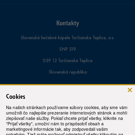
Kontakty
Slovenské liečebné kúpele Turčianske Teplice, a.s.
SNP 519
039 12 Turčianske Teplice
Slovenská republika
Informácie a rezervácie pobytov:
Cookies
tel. samoplatci:
+421-43-4913 000
Na našich stránkach používame súbory cookies, aby sme vám
umožnili čo najlepšie prezeranie internetových stránok a mohli
tel. poistenci:
+421-43-4913 363
zlepšovať naše služby. Pokiaľ chcete prijať všetky, kliknite na
"Prijať všetky", umožní nám to prispôsobiť obsah a
marketingové informácie tak, aby zodpovedali vašim
recepcia:
+421 43 4913 430
potrebám. Tiež máte možnosť odmietnuť všetky kliknutím na