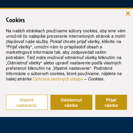
Informácie a rezervácie pobytov:
Cookies
tel. samoplatci:
+421-43-4913 000
Na našich stránkach používame súbory cookies, aby sme vám
umožnili čo najlepšie prezeranie internetových stránok a mohli
tel. poistenci:
+421-43-4913 363
zlepšovať naše služby. Pokiaľ chcete prijať všetky, kliknite na
"Prijať všetky", umožní nám to prispôsobiť obsah a
marketingové informácie tak, aby zodpovedali vašim
recepcia:
+421 43 4913 430
potrebám. Tiež máte možnosť odmietnuť všetky kliknutím na
„Odmietnuť všetky“ alebo upraviť nastavenie podľa vlastných
e-mail:
rezervacie@modernekupele.sk
preferencií kliknutím na „Vlastné nastavenie“. Podrobné
informácie o súboroch cookies, ktoré používame, nájdete na
našej stránke
Ochrana osobných údajov
– Cookies.
© 2021
Slovenské liečebné kúpele
Turčianske Teplice, a.s.
Vlastné
Odmietnuť
Prijať
nastavenie
všetko
všetko
Design by
DataConcept.sk
| Developed by
WebCreators.sk
|
Webhosting
-
HostCreators
This site is protected by reCAPTCHA and the Google
Privacy Policy
and
Terms of Service
apply.