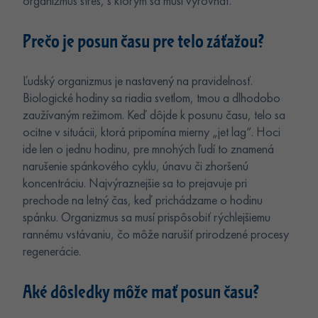
organizmus stres, s ktorým sa musí vyrovnať.
Prečo je posun času pre telo záťažou?
Ľudský organizmus je nastavený na pravidelnosť.
Biologické hodiny sa riadia svetlom, tmou a dlhodobo
zaužívaným režimom. Keď dôjde k posunu času, telo sa
ocitne v situácii, ktorá pripomína mierny „jet lag“. Hoci
ide len o jednu hodinu, pre mnohých ľudí to znamená
narušenie spánkového cyklu, únavu či zhoršenú
koncentráciu. Najvýraznejšie sa to prejavuje pri
prechode na letný čas, keď prichádzame o hodinu
spánku. Organizmus sa musí prispôsobiť rýchlejšiemu
rannému vstávaniu, čo môže narušiť prirodzené procesy
regenerácie.
Aké dôsledky môže mať posun času?