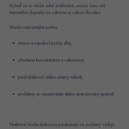
Aj keď sa to môže zdať prehnané, posun času má
merateľné dopady na zdravie aj výkon človeka.
Medzi najčastejšie patria:
únava a ospalosť počas dňa,
zhoršená koncentrácia a výkonnosť,
podráždenosť alebo zmeny nálady,
problémy so zaspávaním alebo prerušovaný spánok.
Niektoré štúdie dokonca poukazujú na zvýšený výskyt