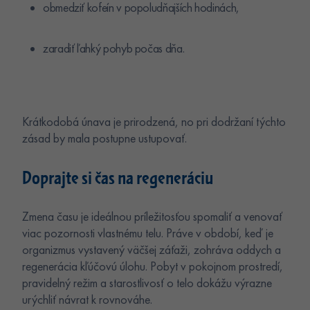
obmedziť kofeín v popoludňajších hodinách,
zaradiť ľahký pohyb počas dňa.
Krátkodobá únava je prirodzená, no pri dodržaní týchto
zásad by mala postupne ustupovať.
Doprajte si čas na regeneráciu
Zmena času je ideálnou príležitosťou spomaliť a venovať
viac pozornosti vlastnému telu. Práve v období, keď je
organizmus vystavený väčšej záťaži, zohráva oddych a
regenerácia kľúčovú úlohu. Pobyt v pokojnom prostredí,
pravidelný režim a starostlivosť o telo dokážu výrazne
urýchliť návrat k rovnováhe.