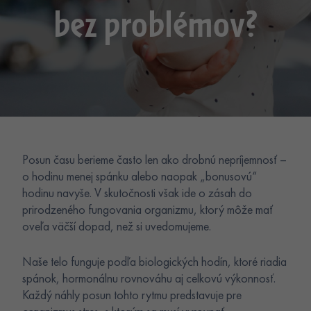
bez problémov?
Posun času berieme často len ako drobnú nepríjemnosť –
o hodinu menej spánku alebo naopak „bonusovú“
hodinu navyše. V skutočnosti však ide o zásah do
prirodzeného fungovania organizmu, ktorý môže mať
oveľa väčší dopad, než si uvedomujeme.
Naše telo funguje podľa biologických hodín, ktoré riadia
spánok, hormonálnu rovnováhu aj celkovú výkonnosť.
Každý náhly posun tohto rytmu predstavuje pre