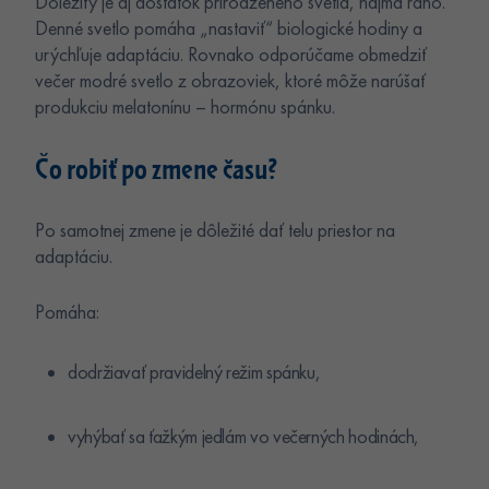
Dôležitý je aj dostatok prirodzeného svetla, najmä ráno.
Denné svetlo pomáha „nastaviť“ biologické hodiny a
urýchľuje adaptáciu. Rovnako odporúčame obmedziť
večer modré svetlo z obrazoviek, ktoré môže narúšať
produkciu melatonínu – hormónu spánku.
Čo robiť po zmene času?
Po samotnej zmene je dôležité dať telu priestor na
adaptáciu.
Pomáha:
dodržiavať pravidelný režim spánku,
vyhýbať sa ťažkým jedlám vo večerných hodinách,