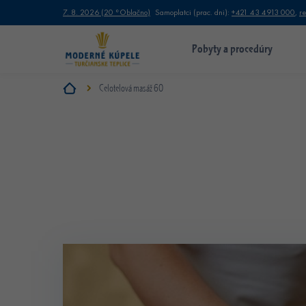
7. 8. 2026
(
20 °
Oblačno
)
Samoplatci (prac. dni):
+421 43 4913 000
,
r
Pobyty a procedúry
Celotelová masáž 60