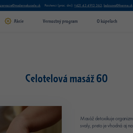
ezervacie@modernekupele.sk
Poistenci (prac. dni):
+421 43 4913 363
,
babisova@therme.sk
Akcie
Vernostný program
O kúpeľoch
Celotelová masáž 60
Masáž detoxikuje organizmus
svaly, preto je vhodná aj n