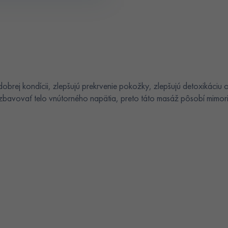
obrej kondícii, zlepšujú prekrvenie pokožky, zlepšujú detoxikáciu
 zbavovať telo vnútorného napätia, preto táto masáž pôsobí mimor