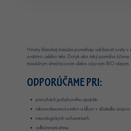
Hmaty klasickej masáže pomáhajú udržiavať svaly v d
svalstvo celého tela. Dotyk ako taký pomáha účinne
masážnym slnečnicovým alebo sójovým BIO olejom.
ODPORÚČAME PRI:
poruchách pohybového aparátu
rekonvalescencii svalov a kĺbov v dôsledku úrazov
neurologických ochoreniach
odbúravaní stresu