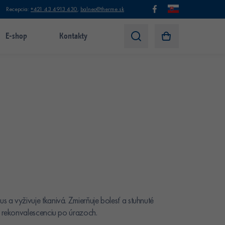
Recepcia:
+421 43 4913 430
,
balneo@therme.sk
E-shop
Kontakty
 a vyživuje tkanivá. Zmierňuje bolesť a stuhnuté
a rekonvalescenciu po úrazoch.