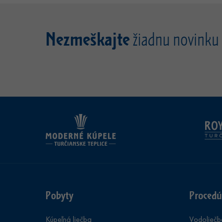
Nezmeškajte
žiadnu novinku
Pobyty
Procedú
Kúpeľná liečba
Vodoliečb