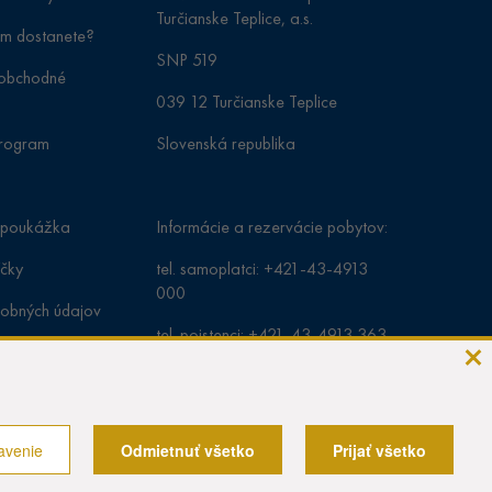
Turčianske Teplice, a.s.
ám dostanete?
SNP 519
obchodné
039 12 Turčianske Teplice
program
Slovenská republika
 poukážka
Informácie a rezervácie pobytov:
íčky
tel. samoplatci:
+421-43-4913
000
obných údajov
tel. poistenci:
+421-43-4913 363
recepcia:
+421 43 4913 430
e-mail:
rezervacie@modernekupele.sk
avenie
Odmietnuť všetko
Prijať všetko