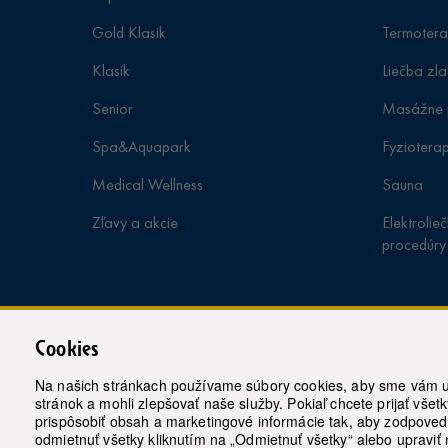
Gold Klasik
Termotera
Klasik
Liečba zl
Senior
Masážne 
Spa&Aquapark
Fyziotera
Medical Wellness
Sauna
Zľavy a akcie
Elektrolie
procedúry
Cookies
Na našich stránkach používame súbory cookies, aby sme vám um
stránok a mohli zlepšovať naše služby. Pokiaľ chcete prijať všetk
prispôsobiť obsah a marketingové informácie tak, aby zodpove
odmietnuť všetky kliknutím na „Odmietnuť všetky“ alebo upraviť 