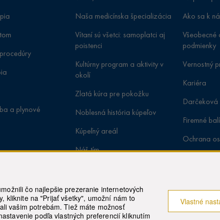
pia
Naša medicínska špecializácia
Ako sa k n
atom
Vítaní sú všetci: samoplatci aj
Všeobecné 
poistenci
podmienky
procedúry
Kultúrny program a aktivity v
Vernostný 
pia
okolí
Kariéra
Zlatá kúra pre pokožku
Darčeková
čba a plynové
Noblesná história kúpeľov
Firemné bal
Kúpeľný areál
Ochrana os
Náš tím
Cookie
Kariéra
Certifikáty
ožnili čo najlepšie prezeranie internetových
y, kliknite na "Prijať všetky", umožní nám to
Vlastné nast
Projekty
dali vašim potrebám. Tiež máte možnosť
nastavenie podľa vlastných preferencií kliknutím