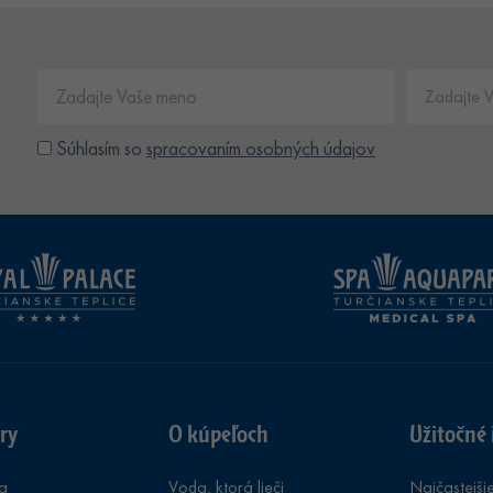
Súhlasím so
spracovaním osobných údajov
ry
O kúpeľoch
Užitočné 
a
Voda, ktorá lieči
Najčastejši