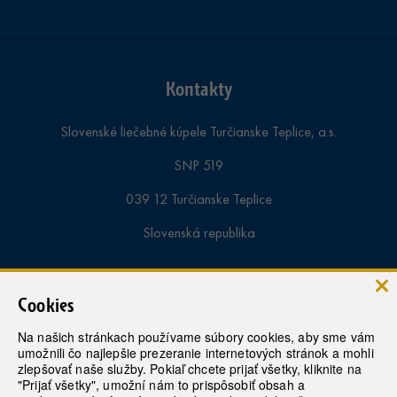
Kontakty
Slovenské liečebné kúpele Turčianske Teplice, a.s.
SNP 519
039 12 Turčianske Teplice
Slovenská republika
Informácie a rezervácie pobytov:
Cookies
tel. samoplatci:
+421-43-4913 000
Na našich stránkach používame súbory cookies, aby sme vám
umožnili čo najlepšie prezeranie internetových stránok a mohli
tel. poistenci:
+421-43-4913 363
zlepšovať naše služby. Pokiaľ chcete prijať všetky, kliknite na
"Prijať všetky", umožní nám to prispôsobiť obsah a