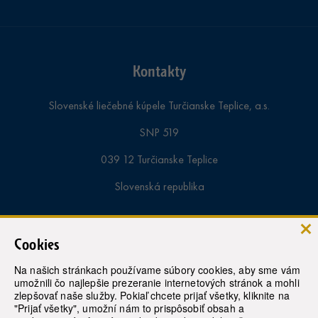
Kontakty
Slovenské liečebné kúpele Turčianske Teplice, a.s.
SNP 519
039 12 Turčianske Teplice
Slovenská republika
Informácie a rezervácie pobytov:
Cookies
tel. samoplatci:
+421-43-4913 000
Na našich stránkach používame súbory cookies, aby sme vám
umožnili čo najlepšie prezeranie internetových stránok a mohli
tel. poistenci:
+421-43-4913 363
zlepšovať naše služby. Pokiaľ chcete prijať všetky, kliknite na
"Prijať všetky", umožní nám to prispôsobiť obsah a