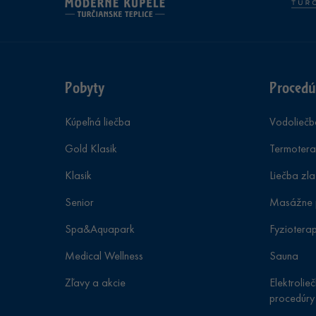
Pobyty
Procedú
Kúpeľná liečba
Vodoliečb
Gold Klasik
Termotera
Klasik
Liečba zl
Senior
Masážne 
Spa&Aquapark
Fyziotera
Medical Wellness
Sauna
Zľavy a akcie
Elektrolie
procedúry