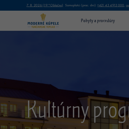
7. 8. 2026
(
19 °
Oblačno
)
Samoplatci (prac. dni):
+421 43 4913 000
,
re
Pobyty a procedúry
Kultúrny pro