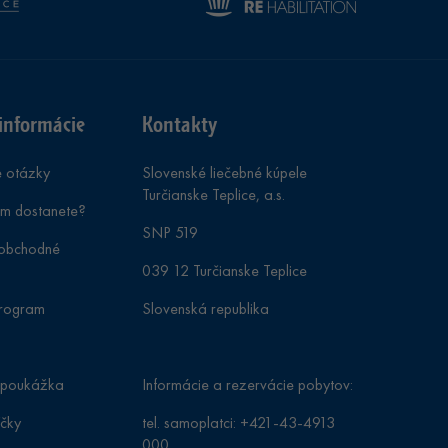
informácie
Kontakty
e otázky
Slovenské liečebné kúpele
Turčianske Teplice, a.s.
ám dostanete?
SNP 519
obchodné
039 12 Turčianske Teplice
program
Slovenská republika
 poukážka
Informácie a rezervácie pobytov:
íčky
tel. samoplatci:
+421-43-4913
000