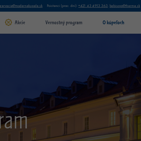
zervacie@modernekupele.sk
Poistenci (prac. dni):
+421 43 4913 363
,
babisova@therme.sk
Akcie
Vernostný program
O kúpeľoch
gram