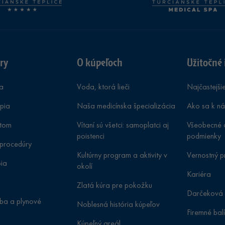
ry
O kúpeľoch
Užitočné 
a
Voda, ktorá lieči
Najčastejši
pia
Naša medicínska špecializácia
Ako sa k n
atom
Vítaní sú všetci: samoplatci aj
Všeobecné 
poistenci
podmienky
procedúry
Kultúrny program a aktivity v
Vernostný 
pia
okolí
Kariéra
Zlatá kúra pre pokožku
Darčeková
čba a plynové
Noblesná história kúpeľov
Firemné bal
Kúpeľný areál